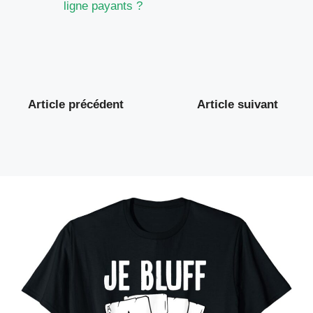
ligne payants ?
Article précédent
Article suivant