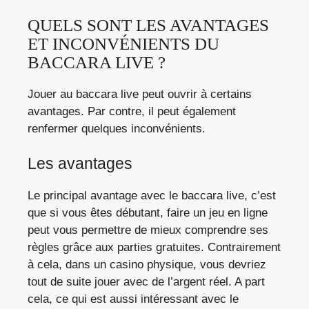
QUELS SONT LES AVANTAGES
ET INCONVÉNIENTS DU
BACCARA LIVE ?
Jouer au baccara live peut ouvrir à certains
avantages. Par contre, il peut également
renfermer quelques inconvénients.
Les avantages
Le principal avantage avec le baccara live, c’est
que si vous êtes débutant, faire un jeu en ligne
peut vous permettre de mieux comprendre ses
règles grâce aux parties gratuites. Contrairement
à cela, dans un casino physique, vous devriez
tout de suite jouer avec de l’argent réel. A part
cela, ce qui est aussi intéressant avec le