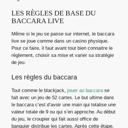
LES RÈGLES DE BASE DU
BACCARA LIVE
Même si le jeu se passe sur internet, le baccara
live se joue comme dans un casino physique.
Pour ce faire, il faut avant tout bien connaitre le
règlement, choisir sa mise et varier sa stratégie
de jeu.
Les règles du baccara
Tout comme le blackjack,
jouer au baccara
se
fait avec un jeu de 52 cartes. Le but ultime dans
le baccara c’est d’avoir une main qui totalise une
valeur totale de 9 ou qui s’en approche. Au début
du jeu, le croupier qui fait aussi office de
banquier distribue les cartes. Après cette étape,