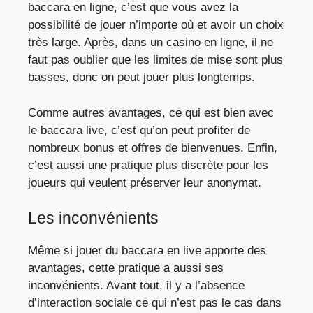
baccara en ligne, c’est que vous avez la
possibilité de jouer n’importe où et avoir un choix
très large. Après, dans un casino en ligne, il ne
faut pas oublier que les limites de mise sont plus
basses, donc on peut jouer plus longtemps.
Comme autres avantages, ce qui est bien avec
le baccara live, c’est qu’on peut profiter de
nombreux bonus et offres de bienvenues. Enfin,
c’est aussi une pratique plus discrète pour les
joueurs qui veulent préserver leur anonymat.
Les inconvénients
Même si jouer du baccara en live apporte des
avantages, cette pratique a aussi ses
inconvénients. Avant tout, il y a l’absence
d’interaction sociale ce qui n’est pas le cas dans