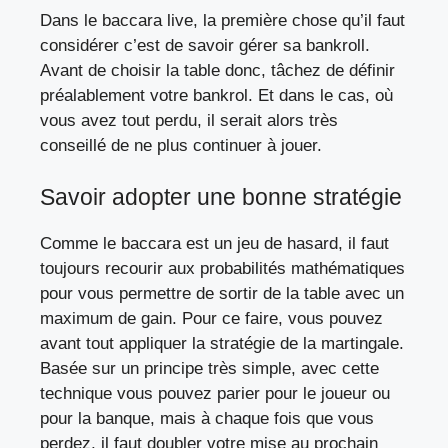
Dans le baccara live, la première chose qu’il faut
considérer c’est de savoir gérer sa bankroll.
Avant de choisir la table donc, tâchez de définir
préalablement votre bankrol. Et dans le cas, où
vous avez tout perdu, il serait alors très
conseillé de ne plus continuer à jouer.
Savoir adopter une bonne stratégie
Comme le baccara est un jeu de hasard, il faut
toujours recourir aux probabilités mathématiques
pour vous permettre de sortir de la table avec un
maximum de gain. Pour ce faire, vous pouvez
avant tout appliquer la stratégie de la martingale.
Basée sur un principe très simple, avec cette
technique vous pouvez parier pour le joueur ou
pour la banque, mais à chaque fois que vous
perdez, il faut doubler votre mise au prochain