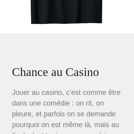
Chance au Casino
Jouer au casino, c'est comme être
dans une comédie : on rit, on
pleure, et parfois on se demande
pourquoi on est même là, mais au