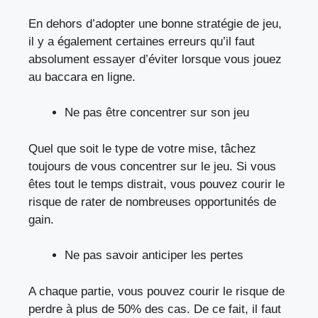
En dehors d’adopter une bonne stratégie de jeu,
il y a également certaines erreurs qu’il faut
absolument essayer d’éviter lorsque vous jouez
au baccara en ligne.
Ne pas être concentrer sur son jeu
Quel que soit le type de votre mise, tâchez
toujours de vous concentrer sur le jeu. Si vous
êtes tout le temps distrait, vous pouvez courir le
risque de rater de nombreuses opportunités de
gain.
Ne pas savoir anticiper les pertes
A chaque partie, vous pouvez courir le risque de
perdre à plus de 50% des cas. De ce fait, il faut