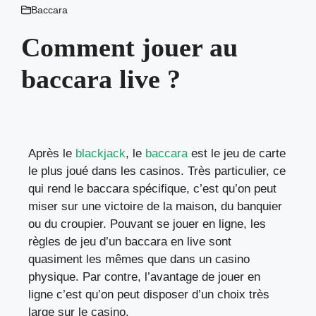
Baccara
Comment jouer au
baccara live ?
Après le
blackjack
, le
baccara
est le jeu de carte
le plus joué dans les casinos. Très particulier, ce
qui rend le baccara spécifique, c’est qu’on peut
miser sur une victoire de la maison, du banquier
ou du croupier. Pouvant se jouer en ligne, les
règles de jeu d’un baccara en live sont
quasiment les mêmes que dans un casino
physique. Par contre, l’avantage de jouer en
ligne c’est qu’on peut disposer d’un choix très
large sur le casino.