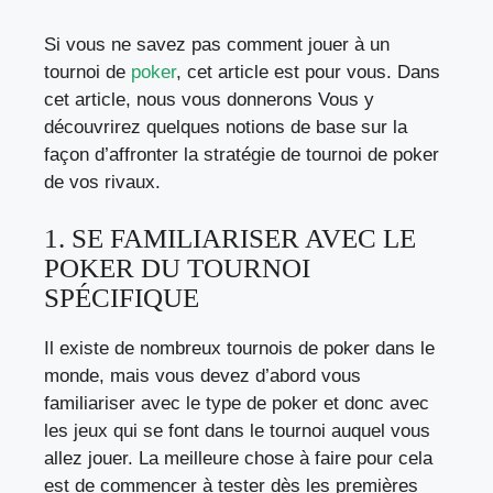
Si vous ne savez pas comment jouer à un
tournoi de
poker
, cet article est pour vous. Dans
cet article, nous vous donnerons Vous y
découvrirez quelques notions de base sur la
façon d’affronter la stratégie de tournoi de poker
de vos rivaux.
1. SE FAMILIARISER AVEC LE
POKER DU TOURNOI
SPÉCIFIQUE
Il existe de nombreux tournois de poker dans le
monde, mais vous devez d’abord vous
familiariser avec le type de poker et donc avec
les jeux qui se font dans le tournoi auquel vous
allez jouer. La meilleure chose à faire pour cela
est de commencer à tester dès les premières