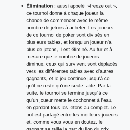
Élimination
: aussi appelé »freeze out »,
ce tournoi donne à chaque joueur la
chance de commencer avec le même
nombre de jetons à acheter. Les joueurs
de ce tournoi de poker sont divisés en
plusieurs tables, et lorsqu’un joueur n’a
plus de jetons, il est éliminé. Au fur et à
mesure que le nombre de joueurs
diminue, ceux qui survivent sont déplacés
vers les différentes tables avec d’autres
gagnants, et le jeu continue jusqu’à ce
qu’il ne reste qu’une seule table. Par la
suite, le tournoi se termine jusqu’à ce
qu’un joueur mette le cochonnet à l’eau,
en gardant tous les jetons au complet. Le
pot est partagé entre les meilleurs joueurs
et, comme vous vous en doutez, le
gagnant se taille la part du lion du prix.