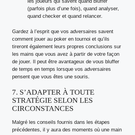
les joueurs qui savent quand bluffer
(parfois plus d’une fois), quand analyser,
quand checker et quand relancer.
Gardez à l’esprit que vos adversaires savent
comment jouer au poker en tournoi et qu’ils
tireront également leurs propres conclusions sur
les mains que vous avez à partir de votre façon
de jouer. Il peut être avantageux de vous bluffer
de temps en temps lorsque vos adversaires
pensent que vous êtes une souris.
7. S’ADAPTER À TOUTE
STRATÉGIE SELON LES
CIRCONSTANCES
Malgré les conseils fournis dans les étapes
précédentes, il y aura des moments où une main