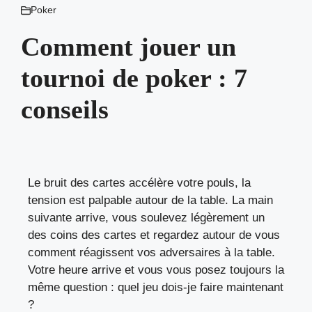
Poker
Comment jouer un
tournoi de poker : 7
conseils
Le bruit des cartes accélère votre pouls, la
tension est palpable autour de la table. La main
suivante arrive, vous soulevez légèrement un
des coins des cartes et regardez autour de vous
comment réagissent vos adversaires à la table.
Votre heure arrive et vous vous posez toujours la
même question : quel jeu dois-je faire maintenant
?