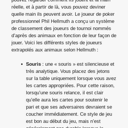
réelle, et à partir de là, vous pouvez deviner
quelle main ils peuvent avoir. Le joueur de poker
professionnel Phil Hellmuth a conçu un système
de classement des joueurs de tournoi nommés
d’après des animaux en fonction de leur façon de
jouer. Voici les différents styles de joueurs
extrapolés aux animaux selon Hellmuth :
Souris
: une « souris » est silencieuse et
très analytique. Vous placez des jetons
sur la table uniquement lorsque vous avez
les cartes appropriées. Pour cette raison,
lorsqu’une souris relance, il est clair
qu’elle aura les cartes pour soutenir le
pari et que ses adversaires devraient se
coucher immédiatement. Ce style de jeu
est bon au début du jeu, mais n’est