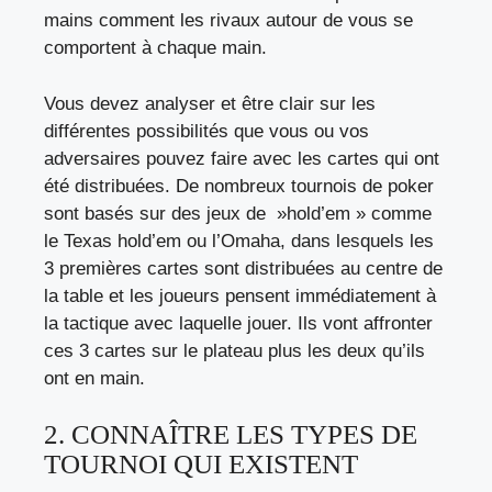
mains comment les rivaux autour de vous se
comportent à chaque main.
Vous devez analyser et être clair sur les
différentes possibilités que vous ou vos
adversaires pouvez faire avec les cartes qui ont
été distribuées. De nombreux tournois de poker
sont basés sur des jeux de »hold’em » comme
le Texas hold’em ou l’Omaha, dans lesquels les
3 premières cartes sont distribuées au centre de
la table et les joueurs pensent immédiatement à
la tactique avec laquelle jouer. Ils vont affronter
ces 3 cartes sur le plateau plus les deux qu’ils
ont en main.
2. CONNAÎTRE LES TYPES DE
TOURNOI QUI EXISTENT