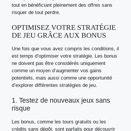
tout en bénéficiant pleinement des offres sans
risquer de tout perdre.
OPTIMISEZ VOTRE STRATÉGIE
DE JEU GRÂCE AUX BONUS
Une fois que vous avez compris les conditions, il
est temps d’optimiser votre stratégie. Les bonus
ne doivent pas être considérés uniquement
comme un moyen d’augmenter vos gains
potentiels, mais aussi comme une opportunité
d’explorer différentes stratégies de jeu.
1. Testez de nouveaux jeux sans
risque
Les bonus, comme les tours gratuits ou les
crédits sans dépôt, sont parfaits pour découvrir