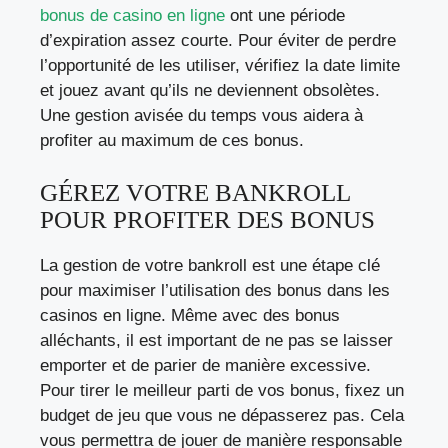
bonus de casino en ligne
ont une période
d’expiration assez courte. Pour éviter de perdre
l’opportunité de les utiliser, vérifiez la date limite
et jouez avant qu’ils ne deviennent obsolètes.
Une gestion avisée du temps vous aidera à
profiter au maximum de ces bonus.
GÉREZ VOTRE BANKROLL
POUR PROFITER DES BONUS
La gestion de votre bankroll est une étape clé
pour maximiser l’utilisation des bonus dans les
casinos en ligne. Même avec des bonus
alléchants, il est important de ne pas se laisser
emporter et de parier de manière excessive.
Pour tirer le meilleur parti de vos bonus, fixez un
budget de jeu que vous ne dépasserez pas. Cela
vous permettra de jouer de manière responsable