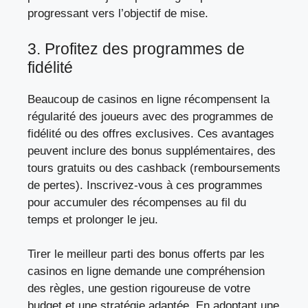
progressant vers l’objectif de mise.
3. Profitez des programmes de
fidélité
Beaucoup de casinos en ligne récompensent la
régularité des joueurs avec des programmes de
fidélité ou des offres exclusives. Ces avantages
peuvent inclure des bonus supplémentaires, des
tours gratuits ou des cashback (remboursements
de pertes). Inscrivez-vous à ces programmes
pour accumuler des récompenses au fil du
temps et prolonger le jeu.
Tirer le meilleur parti des bonus offerts par les
casinos en ligne demande une compréhension
des règles, une gestion rigoureuse de votre
budget et une stratégie adaptée. En adoptant une