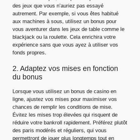
des jeux que vous n’auriez pas essayé
autrement. Par exemple, si vous êtes habitué
aux machines à sous, utilisez un bonus pour
vous aventurer dans les jeux de table comme le
blackjack ou la roulette. Cela enrichira votre
expérience sans que vous ayez à utiliser vos
fonds propres.
2. Adaptez vos mises en fonction
du bonus
Lorsque vous utilisez un bonus de casino en
ligne, ajustez vos mises pour maximiser vos
chances de remplir les conditions de mise.
Évitez les mises trop élevées qui risquent de
réduire votre bankroll rapidement. Préférez plutôt
des paris modérés et réguliers, qui vous
permettront de jouer plus longtemps tout en