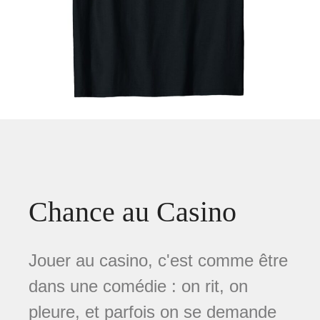
Chance au Casino
Jouer au casino, c'est comme être
dans une comédie : on rit, on
pleure, et parfois on se demande