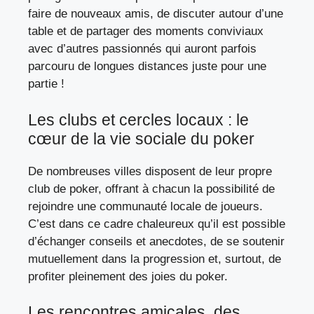
faire de nouveaux amis, de discuter autour d’une
table et de partager des moments conviviaux
avec d’autres passionnés qui auront parfois
parcouru de longues distances juste pour une
partie !
Les clubs et cercles locaux : le
cœur de la vie sociale du poker
De nombreuses villes disposent de leur propre
club de poker, offrant à chacun la possibilité de
rejoindre une communauté locale de joueurs.
C’est dans ce cadre chaleureux qu’il est possible
d’échanger conseils et anecdotes, de se soutenir
mutuellement dans la progression et, surtout, de
profiter pleinement des joies du poker.
Les rencontres amicales, des