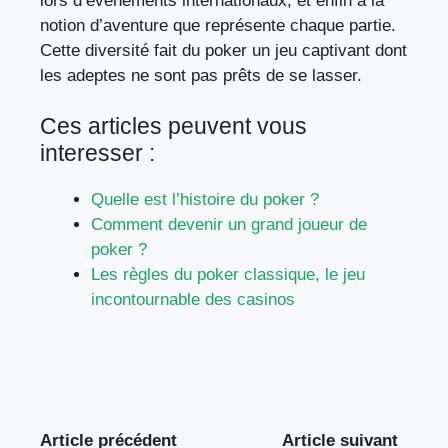
lors d’événements internationaux, et enfin à la
notion d’aventure que représente chaque partie.
Cette diversité fait du poker un jeu captivant dont
les adeptes ne sont pas prêts de se lasser.
Ces articles peuvent vous
interesser :
Quelle est l’histoire du poker ?
Comment devenir un grand joueur de
poker ?
Les règles du poker classique, le jeu
incontournable des casinos
Article précédent
Article suivant