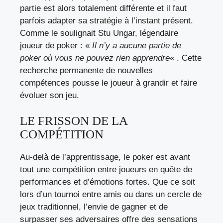
partie est alors totalement différente et il faut
parfois adapter sa stratégie à l’instant présent.
Comme le soulignait Stu Ungar, légendaire
joueur de poker : «
Il n’y a aucune partie de
poker où vous ne pouvez rien apprendre
« . Cette
recherche permanente de nouvelles
compétences pousse le joueur à grandir et faire
évoluer son jeu.
LE FRISSON DE LA
COMPÉTITION
Au-delà de l’apprentissage, le poker est avant
tout une compétition entre joueurs en quête de
performances et d’émotions fortes. Que ce soit
lors d’un tournoi entre amis ou dans un cercle de
jeux traditionnel, l’envie de gagner et de
surpasser ses adversaires offre des sensations