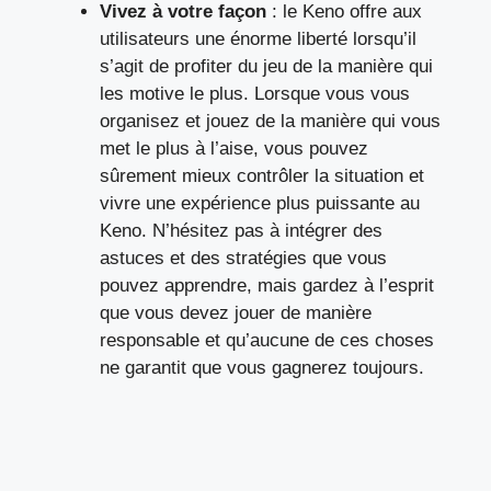
Vivez à votre façon
: le Keno offre aux
utilisateurs une énorme liberté lorsqu’il
s’agit de profiter du jeu de la manière qui
les motive le plus. Lorsque vous vous
organisez et jouez de la manière qui vous
met le plus à l’aise, vous pouvez
sûrement mieux contrôler la situation et
vivre une expérience plus puissante au
Keno. N’hésitez pas à intégrer des
astuces et des stratégies que vous
pouvez apprendre, mais gardez à l’esprit
que vous devez jouer de manière
responsable et qu’aucune de ces choses
ne garantit que vous gagnerez toujours.