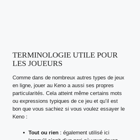
TERMINOLOGIE UTILE POUR
LES JOUEURS
Comme dans de nombreux autres types de jeux
en ligne, jouer au Keno a aussi ses propres
particularités. Cela atteint même certains mots
ou expressions typiques de ce jeu et qu’il est
bon que vous sachiez si vous voulez essayer le
Keno :
Tout ou rien
: également utilisé ici