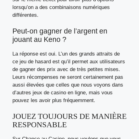
lorsqu’on a des combinaisons numériques
différentes.
Peut-on gagner de l’argent en
jouant au Keno ?
La réponse est oui. L’un des grands attraits de
ce jeu de hasard est qu’il permet aux utilisateurs
de gagner des prix avec de très petites mises.
Leurs récompenses ne seront certainement pas
aussi élevées que celles que nous voyons dans
d’autres jeux de casino en ligne, mais vous
pouvez les avoir plus fréquemment.
JOUEZ TOUJOURS DE MANIÈRE
RESPONSABLE
Sur Chance au Casino, ​​nous voulons que vous