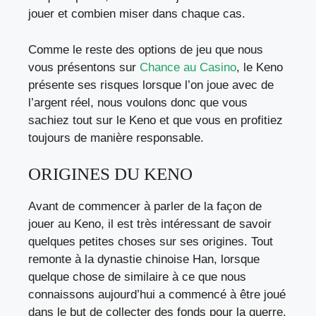
jouer et combien miser dans chaque cas.
Comme le reste des options de jeu que nous
vous présentons sur
Chance au Casino
, le Keno
présente ses risques lorsque l’on joue avec de
l’argent réel, nous voulons donc que vous
sachiez tout sur le Keno et que vous en profitiez
toujours de manière responsable.
ORIGINES DU KENO
Avant de commencer à parler de la façon de
jouer au Keno, il est très intéressant de savoir
quelques petites choses sur ses origines. Tout
remonte à la dynastie chinoise Han, lorsque
quelque chose de similaire à ce que nous
connaissons aujourd’hui a commencé à être joué
dans le but de collecter des fonds pour la guerre.