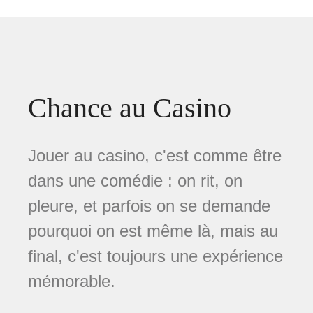
Chance au Casino
Jouer au casino, c'est comme être
dans une comédie : on rit, on
pleure, et parfois on se demande
pourquoi on est même là, mais au
final, c'est toujours une expérience
mémorable.