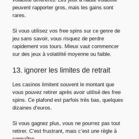
peuvent rapporter gros, mais les gains sont
rares.
Si vous utilisez vos free spins sur ce genre de
jeu sans savoir, vous risquez de perdre
rapidement vos tours. Mieux vaut commencer
sur des jeux à volatilité moyenne ou faible.
13. ignorer les limites de retrait
Les casinos limitent souvent le montant que
vous pouvez retirer après avoir utilisé des free
spins. Ce plafond est parfois très bas, quelques
dizaines d’euros.
Si vous gagnez plus, vous ne pourrez pas tout
retirer. C’est frustrant, mais c’est une règle à
connaître.