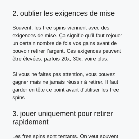
2. oublier les exigences de mise
Souvent, les free spins viennent avec des
exigences de mise. Ça signifie qu’il faut rejouer
un certain nombre de fois vos gains avant de
pouvoir retirer l’argent. Ces exigences peuvent
être élevées, parfois 20x, 30x, voire plus.
Si vous ne faites pas attention, vous pouvez
gagner mais ne jamais réussir à retirer. Il faut
garder en tête ce point avant d’utiliser les free
spins.
3. jouer uniquement pour retirer
rapidement
Les free spins sont tentants. On veut souvent