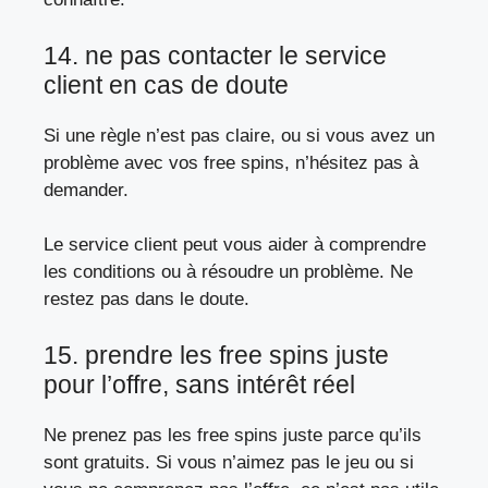
14. ne pas contacter le service
client en cas de doute
Si une règle n’est pas claire, ou si vous avez un
problème avec vos free spins, n’hésitez pas à
demander.
Le service client peut vous aider à comprendre
les conditions ou à résoudre un problème. Ne
restez pas dans le doute.
15. prendre les free spins juste
pour l’offre, sans intérêt réel
Ne prenez pas les free spins juste parce qu’ils
sont gratuits. Si vous n’aimez pas le jeu ou si