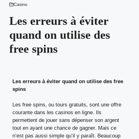
Casino
Les erreurs à éviter
quand on utilise des
free spins
Les erreurs à éviter quand on utilise des free
spins
Les free spins, ou tours gratuits, sont une offre
courante dans les casinos en ligne. Ils
permettent de jouer sans dépenser son argent
tout en ayant une chance de gagner. Mais ce
n’est pas aussi simple qu’il y paraît. Beaucoup