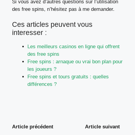
Si vous avez d’autres questions sur l’utilisation
des free spins, n’hésitez pas à me demander.
Ces articles peuvent vous
interesser :
Les meilleurs casinos en ligne qui offrent
des free spins
Free spins : arnaque ou vrai bon plan pour
les joueurs ?
Free spins et tours gratuits : quelles
différences ?
Article précédent
Article suivant