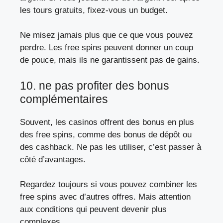
les tours gratuits, fixez-vous un budget.
Ne misez jamais plus que ce que vous pouvez
perdre. Les free spins peuvent donner un coup
de pouce, mais ils ne garantissent pas de gains.
10. ne pas profiter des bonus
complémentaires
Souvent, les casinos offrent des bonus en plus
des free spins, comme des bonus de dépôt ou
des cashback. Ne pas les utiliser, c’est passer à
côté d’avantages.
Regardez toujours si vous pouvez combiner les
free spins avec d’autres offres. Mais attention
aux conditions qui peuvent devenir plus
complexes.