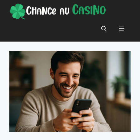
Aller
au
contenu
Menu