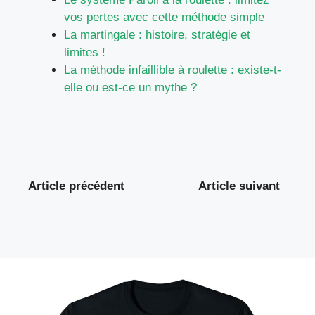
vos pertes avec cette méthode simple
La martingale : histoire, stratégie et
limites !
La méthode infaillible à roulette : existe-t-
elle ou est-ce un mythe ?
Article précédent
Article suivant