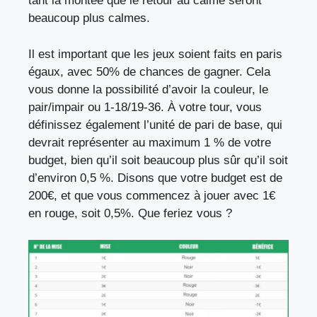
tant la montée que le retour au calme seront
beaucoup plus calmes.
Il est important que les jeux soient faits en paris
égaux, avec 50% de chances de gagner. Cela
vous donne la possibilité d’avoir la couleur, le
pair/impair ou 1-18/19-36. À votre tour, vous
définissez également l’unité de pari de base, qui
devrait représenter au maximum 1 % de votre
budget, bien qu’il soit beaucoup plus sûr qu’il soit
d’environ 0,5 %. Disons que votre budget est de
200€, et que vous commencez à jouer avec 1€
en rouge, soit 0,5%. Que feriez vous ?