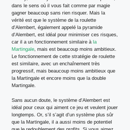
dans le sens où il vous fait comme par magie
gagner beaucoup sans rien risquer. Mais la
vérité est que le système de la roulette
d’Alembert, également appelé la pyramide
d’Alembert, est idéal pour minimiser ces risques,
car il a un fonctionnement similaire à
la
Martingale
, mais est beaucoup moins ambitieux.
Le fonctionnement de cette stratégie de roulette
est similaire, avec un enchaînement très
progressif, mais beaucoup moins ambitieux que
la Martingale et encore moins que la double
Martingale.
Sans aucun doute, le système d’Alembert est
idéal pour ceux qui aiment ce jeu et veulent jouer
longtemps. Or, s’il s’agit d’un système plus sûr
que la Martingale, il a aussi moins de potentiel
que le redoublement des profits. Si vous aimez