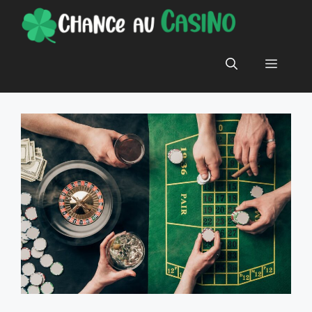
Aller
au
contenu
Menu