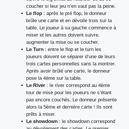
coucher si leur jeu n’en vaut pas la peine.
Le flop
: après le pré flop, le donneur
brûle une carte et en dévoile trois sur la
table. Le joueur à sa gauche commence à
miser et les autres doivent suivre,
augmenter la mise ou se coucher.
Le Turn
: entre le flop et le turn les
joueurs doivent se séparer d’une de leurs
trois cartes personnelles sans la montrer.
Après avoir brûlé une carte, le donneur
pose la 4ème sur la table.
Le River
: le river correspond au 4ème
tour de mise pour les joueurs ne s’étant
pas encore couchés. Le donneur présente
alors la 5ème et dernière carte ! Ils sont
prêts à miser.
Le showdown
: le showdown correspond
au dévoilement des cartes. Le premier