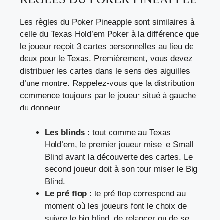
Les règles du Poker Pineapple sont similaires à
celle du Texas Hold’em Poker à la différence que
le joueur reçoit 3 cartes personnelles au lieu de
deux pour le Texas. Premièrement, vous devez
distribuer les cartes dans le sens des aiguilles
d’une montre. Rappelez-vous que la distribution
commence toujours par le joueur situé à gauche
du donneur.
Les blinds
: tout comme au Texas
Hold’em, le premier joueur mise le Small
Blind avant la découverte des cartes. Le
second joueur doit à son tour miser le Big
Blind.
Le pré flop
: le pré flop correspond au
moment où les joueurs font le choix de
suivre le big blind, de relancer ou de se