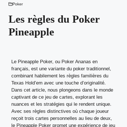
Poker
Les règles du Poker
Pineapple
Le Pineapple Poker, ou Poker Ananas en
français, est une variante du poker traditionnel,
combinant habilement les règles familières du
Texas Hold’em avec une touche d’originalité.
Dans cet article, nous plongeons dans le monde
captivant de ce jeu de cartes, explorant les
nuances et les stratégies qui le rendent unique.
Avec ses règles distinctives où chaque joueur
reçoit trois cartes personnelles au lieu de deux,
le Pineapple Poker promet une expérience de jeu