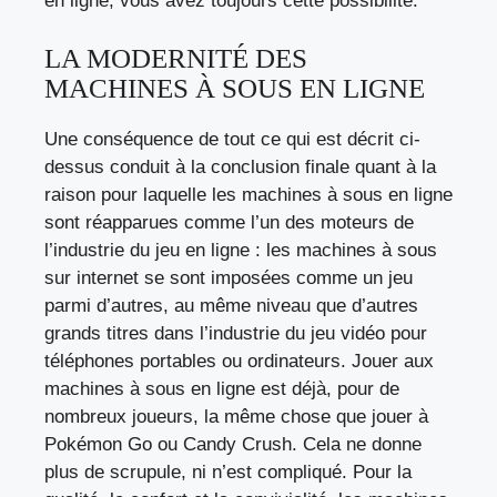
en ligne, vous avez toujours cette possibilité.
LA MODERNITÉ DES
MACHINES À SOUS EN LIGNE
Une conséquence de tout ce qui est décrit ci-
dessus conduit à la conclusion finale quant à la
raison pour laquelle les machines à sous en ligne
sont réapparues comme l’un des moteurs de
l’industrie du jeu en ligne : les machines à sous
sur internet se sont imposées comme un jeu
parmi d’autres, au même niveau que d’autres
grands titres dans l’industrie du jeu vidéo pour
téléphones portables ou ordinateurs. Jouer aux
machines à sous en ligne est déjà, pour de
nombreux joueurs, la même chose que jouer à
Pokémon Go ou Candy Crush. Cela ne donne
plus de scrupule, ni n’est compliqué. Pour la