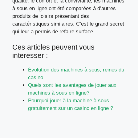
qualité, le confort et la convivialité, les machines
à sous en ligne ont été comparées à d’autres
produits de loisirs présentant des
caractéristiques similaires. C’est le grand secret
qui leur a permis de refaire surface.
Ces articles peuvent vous
interesser :
Évolution des machines à sous, reines du
casino
Quels sont les avantages de jouer aux
machines à sous en ligne?
Pourquoi jouer à la machine à sous
gratuitement sur un casino en ligne ?