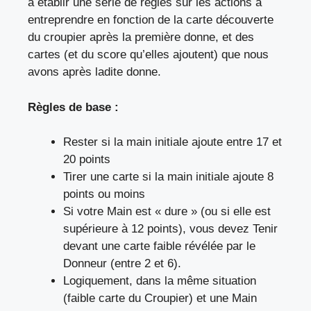
à établir une série de règles sur les actions à
entreprendre en fonction de la carte découverte
du croupier après la première donne, et des
cartes (et du score qu’elles ajoutent) que nous
avons après ladite donne.
Règles de base :
Rester si la main initiale ajoute entre 17 et
20 points
Tirer une carte si la main initiale ajoute 8
points ou moins
Si votre Main est « dure » (ou si elle est
supérieure à 12 points), vous devez Tenir
devant une carte faible révélée par le
Donneur (entre 2 et 6).
Logiquement, dans la même situation
(faible carte du Croupier) et une Main