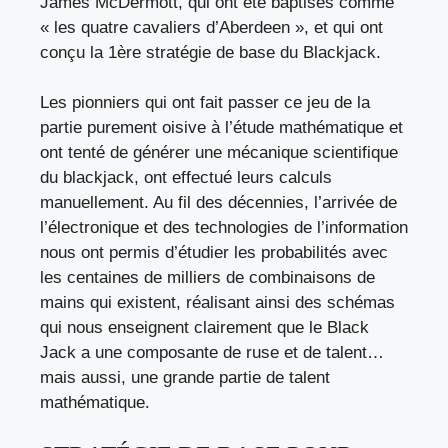
James McDermott, qui ont été baptisés comme
« les quatre cavaliers d’Aberdeen », et qui ont
conçu la 1ère stratégie de base du Blackjack.
Les pionniers qui ont fait passer ce jeu de la
partie purement oisive à l’étude mathématique et
ont tenté de générer une mécanique scientifique
du blackjack, ont effectué leurs calculs
manuellement. Au fil des décennies, l’arrivée de
l’électronique et des technologies de l’information
nous ont permis d’étudier les probabilités avec
les centaines de milliers de combinaisons de
mains qui existent, réalisant ainsi des schémas
qui nous enseignent clairement que le Black
Jack a une composante de ruse et de talent…
mais aussi, une grande partie de talent
mathématique.