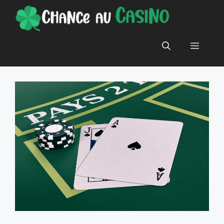
Aller
au
contenu
Menu