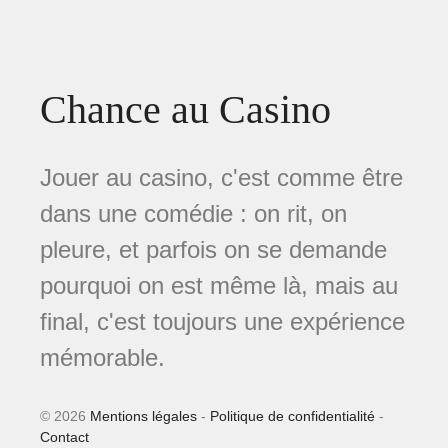
Chance au Casino
Jouer au casino, c'est comme être
dans une comédie : on rit, on
pleure, et parfois on se demande
pourquoi on est même là, mais au
final, c'est toujours une expérience
mémorable.
© 2026
Mentions légales
-
Politique de confidentialité
-
Contact