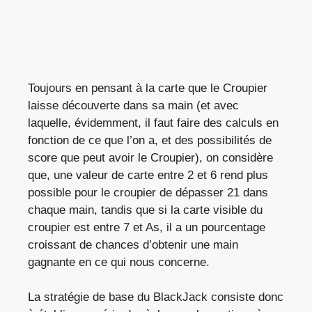
Toujours en pensant à la carte que le Croupier
laisse découverte dans sa main (et avec
laquelle, évidemment, il faut faire des calculs en
fonction de ce que l’on a, et des possibilités de
score que peut avoir le Croupier), on considère
que, une valeur de carte entre 2 et 6 rend plus
possible pour le croupier de dépasser 21 dans
chaque main, tandis que si la carte visible du
croupier est entre 7 et As, il a un pourcentage
croissant de chances d’obtenir une main
gagnante en ce qui nous concerne.
La stratégie de base du BlackJack consiste donc