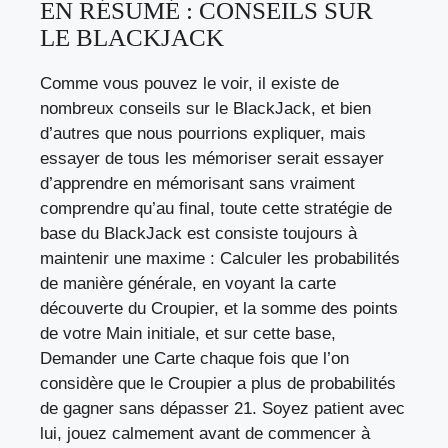
EN RÉSUMÉ : CONSEILS SUR
LE BLACKJACK
Comme vous pouvez le voir, il existe de
nombreux conseils sur le BlackJack, et bien
d’autres que nous pourrions expliquer, mais
essayer de tous les mémoriser serait essayer
d’apprendre en mémorisant sans vraiment
comprendre qu’au final, toute cette stratégie de
base du BlackJack est consiste toujours à
maintenir une maxime : Calculer les probabilités
de manière générale, en voyant la carte
découverte du Croupier, et la somme des points
de votre Main initiale, et sur cette base,
Demander une Carte chaque fois que l’on
considère que le Croupier a plus de probabilités
de gagner sans dépasser 21. Soyez patient avec
lui, jouez calmement avant de commencer à