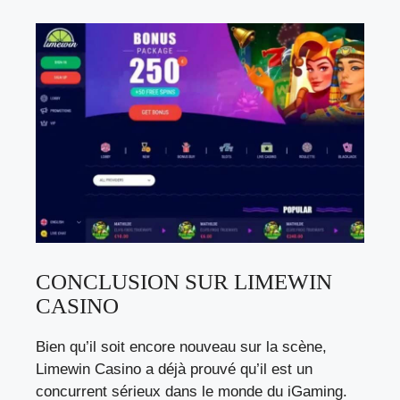
CONCLUSION SUR LIMEWIN
CASINO
Bien qu’il soit encore nouveau sur la scène,
Limewin Casino a déjà prouvé qu’il est un
concurrent sérieux dans le monde du iGaming.