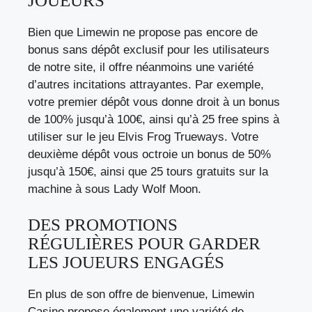
JOUEURS
Bien que Limewin ne propose pas encore de
bonus sans dépôt exclusif pour les utilisateurs
de notre site, il offre néanmoins une variété
d’autres incitations attrayantes. Par exemple,
votre premier dépôt vous donne droit à un bonus
de 100% jusqu’à 100€, ainsi qu’à 25 free spins à
utiliser sur le jeu Elvis Frog Trueways. Votre
deuxième dépôt vous octroie un bonus de 50%
jusqu’à 150€, ainsi que 25 tours gratuits sur la
machine à sous Lady Wolf Moon.
DES PROMOTIONS
RÉGULIÈRES POUR GARDER
LES JOUEURS ENGAGÉS
En plus de son offre de bienvenue, Limewin
Casino propose également une variété de