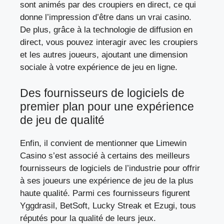
sont animés par des croupiers en direct, ce qui
donne l’impression d’être dans un vrai casino.
De plus, grâce à la technologie de diffusion en
direct, vous pouvez interagir avec les croupiers
et les autres joueurs, ajoutant une dimension
sociale à votre expérience de jeu en ligne.
Des fournisseurs de logiciels de
premier plan pour une expérience
de jeu de qualité
Enfin, il convient de mentionner que Limewin
Casino s’est associé à certains des meilleurs
fournisseurs de logiciels de l’industrie pour offrir
à ses joueurs une expérience de jeu de la plus
haute qualité. Parmi ces fournisseurs figurent
Yggdrasil, BetSoft, Lucky Streak et Ezugi, tous
réputés pour la qualité de leurs jeux.