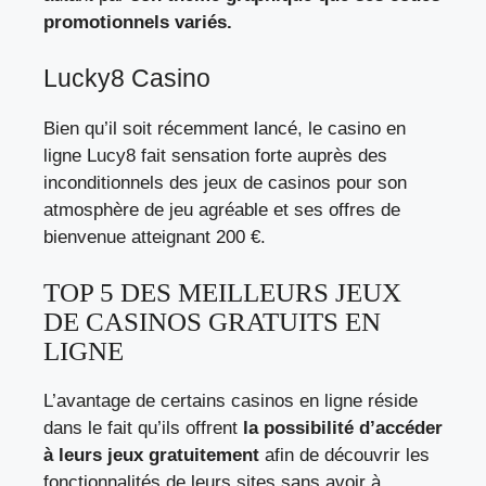
promotionnels variés.
Lucky8 Casino
Bien qu’il soit récemment lancé, le casino en
ligne Lucy8 fait sensation forte auprès des
inconditionnels des jeux de casinos pour son
atmosphère de jeu agréable et ses offres de
bienvenue atteignant 200 €.
TOP 5 DES MEILLEURS JEUX
DE CASINOS GRATUITS EN
LIGNE
L’avantage de certains casinos en ligne réside
dans le fait qu’ils offrent
la possibilité d’accéder
à leurs jeux gratuitement
afin de découvrir les
fonctionnalités de leurs sites sans avoir à