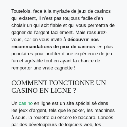
Toutefois, face à la myriade de jeux de casinos
qui existent, il n’est pas toujours facile d’en
choisir un qui soit fiable et qui vous permettra de
gagner de l’argent facilement. Mais rassurez-
vous, car on vous invite à
découvrir nos
recommandations de jeux de casinos
les plus
populaires pour profiter d’une expérience de jeu
fun et agréable tout en ayant la chance de
remporter une vraie cagnotte !
COMMENT FONCTIONNE UN
CASINO EN LIGNE ?
Un
casino
en ligne est un site spécialisé dans
les jeux d’argent, tels que le poker, les machines
à sous, la roulette ou encore le baccara. Lancés
par des développeurs de logiciels web, les