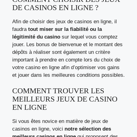
DE CASINOS EN LIGNE ?
Afin de choisir des jeux de casinos en ligne, il
faudra
tout miser sur la fiabilité ou la
légitimité du casino
sur lequel vous comptez
jouer. Les bonus de bienvenue et le montant des
dépôts à réaliser sont également un critère
important à prendre en compte lors du choix de
votre casino en ligne afin d’optimiser vos gains
et jouer dans les meilleures conditions possibles.
COMMENT TROUVER LES
MEILLEURS JEUX DE CASINO
EN LIGNE
Si vous êtes novice en matière de jeux de
casinos en ligne, voici
notre sélection des
meilleurs casinos en ligne
qui proposent des