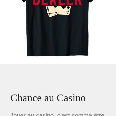
Chance au Casino
Jouer au casino, c'est comme être