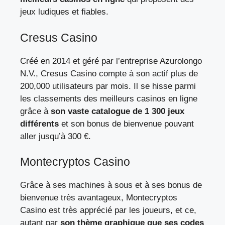
jeux ludiques et fiables.
Cresus Casino
Créé en 2014 et géré par l’entreprise Azurolongo
N.V., Cresus Casino compte à son actif plus de
200,000 utilisateurs par mois. Il se hisse parmi
les classements des meilleurs casinos en ligne
grâce à
son vaste catalogue de 1 300 jeux
différents
et son bonus de bienvenue pouvant
aller jusqu’à 300 €.
Montecryptos Casino
Grâce à ses machines à sous et à ses bonus de
bienvenue très avantageux, Montecryptos
Casino est très apprécié par les joueurs, et ce,
autant par
son thème graphique que ses codes