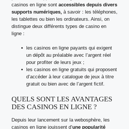
casinos en ligne sont
accessibles depuis divers
supports numériques,
à savoir : les téléphones,
les tablettes ou bien les ordinateurs. Ainsi, on
distingue deux différents types de casino en
ligne :
les casinos en ligne payants qui exigent
un dépôt au préalable avec l’argent réel
pour profiter de leurs jeux ;
les casinos en ligne gratuits qui proposent
d’accéder à leur catalogue de jeux à titre
gratuit ou bien avec de l’argent fictif.
QUELS SONT LES AVANTAGES
DES CASINOS EN LIGNE ?
Depuis leur lancement sur la webosphère, les
casinos en ligne jouissent d’
une popularité