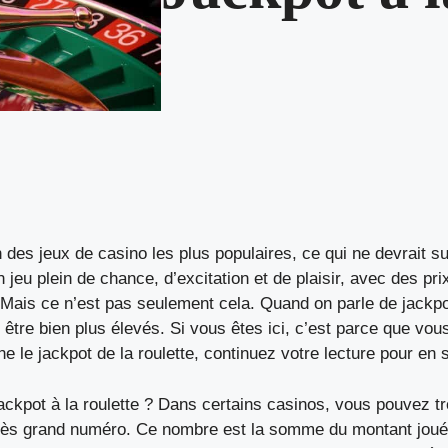
un des jeux de casino les plus populaires, ce qui ne devrait s
 jeu plein de chance, d’excitation et de plaisir, avec des pri
 Mais ce n’est pas seulement cela. Quand on parle de jackpot 
être bien plus élevés. Si vous êtes ici, c’est parce que vou
 le jackpot de la roulette, continuez votre lecture pour en
ackpot à la roulette ? Dans certains casinos, vous pouvez t
très grand numéro. Ce nombre est la somme du montant joué 