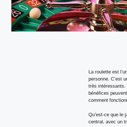
La roulette est l’
personne. C’est un
très intéressants.
bénéfices peuvent 
comment fonctionne
Qu’est-ce que le j
central, avec un 