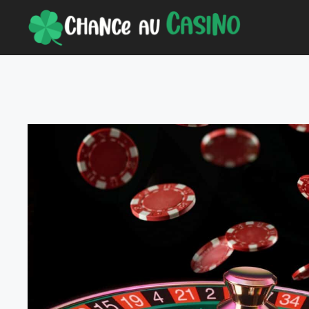
Aller
au
contenu