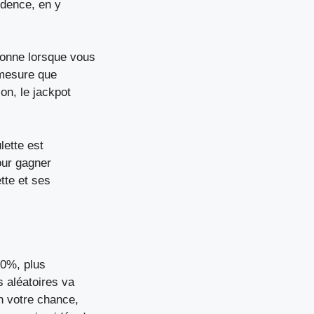
idence, en y
tionne lorsque vous
 mesure que
çon, le jackpot
lette est
our gagner
tte et ses
00%, plus
 aléatoires va
n votre chance,