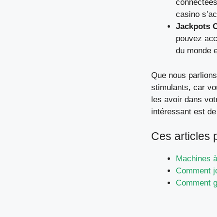
connectées
casino s’ac
Jackpots 
pouvez acc
du monde en
Que nous parlions 
stimulants, car vo
les avoir dans vot
intéressant est de
Ces articles 
Machines à
Comment jou
Comment ga