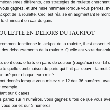
mécanismes différents, ces stratégies de roulette cherchen
 vous gagnez, et une mise minimale lorsque vous perdez, 
jackpot de la roulette. Ceci est réalisé en augmentant le mon
 le diminuant en cas de gain.
ROULETTE EN DEHORS DU JACKPOT
comment fonctionne le jackpot de la roulette, il est essenti
et des déboursements de la roulette. Quelle est votre dynami
ots sont ceux offerts en paris de couleur (rouge/noir) ou -18 
rte quelle combinaison de paris qui finit par couvrir la moiti
facturé pour chaque euro misé
seront donnés lorsque vous misez sur 12 des 36 numéros, av
r exemple.
riant sur 6 cases
us pariez sur 4 numéros, vous gagnez 8 fois ce que vous av
d vous pariez sur 3 numéros