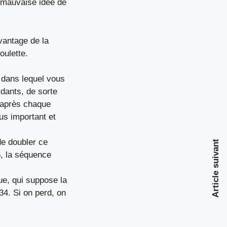
e mauvaise idée de
avantage de la
oulette.
, dans lequel vous
rdants, de sorte
é après chaque
plus important et
de doubler ce
Article suivant
6, la séquence
e, qui suppose la
4. Si on perd, on