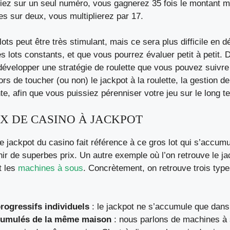
iez sur un seul numéro, vous gagnerez 35 fois le montant mi
tes sur deux, vous multiplierez par 17.
ots peut être très stimulant, mais ce sera plus difficile en 
s lots constants, et que vous pourrez évaluer petit à petit. 
développer une stratégie de roulette que vous pouvez suivre
rs de toucher (ou non) le jackpot à la roulette, la gestion de
te, afin que vous puissiez pérenniser votre jeu sur le long t
X DE CASINO À JACKPOT
 le jackpot du casino fait référence à ce gros lot qui s’accumu
nir de superbes prix. Un autre exemple où l’on retrouve le ja
t les
machines à sous
. Concrètement, on retrouve trois typ
:
rogressifs individuels
: le jackpot ne s’accumule que dans
cumulés de la même maison
: nous parlons de machines à 