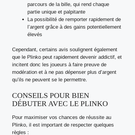
parcours de la bille, qui rend chaque
partie unique et palpitante
La possibilité de remporter rapidement de
l’argent grâce à des gains potentiellement
élevés
Cependant, certains avis soulignent également
que le Plinko peut rapidement devenir addictif, et
incitent donc les joueurs à faire preuve de
modération et à ne pas dépenser plus d’argent
qu’ils ne peuvent se le permettre.
CONSEILS POUR BIEN
DÉBUTER AVEC LE PLINKO
Pour maximiser vos chances de réussite au
Plinko, il est important de respecter quelques
règles :