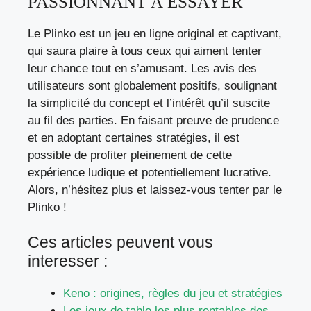
PASSIONNANT À ESSAYER
Le Plinko est un jeu en ligne original et captivant,
qui saura plaire à tous ceux qui aiment tenter
leur chance tout en s’amusant. Les avis des
utilisateurs sont globalement positifs, soulignant
la simplicité du concept et l’intérêt qu’il suscite
au fil des parties. En faisant preuve de prudence
et en adoptant certaines stratégies, il est
possible de profiter pleinement de cette
expérience ludique et potentiellement lucrative.
Alors, n’hésitez plus et laissez-vous tenter par le
Plinko !
Ces articles peuvent vous
interesser :
Keno : origines, règles du jeu et stratégies
Les jeux de table les plus rentables des