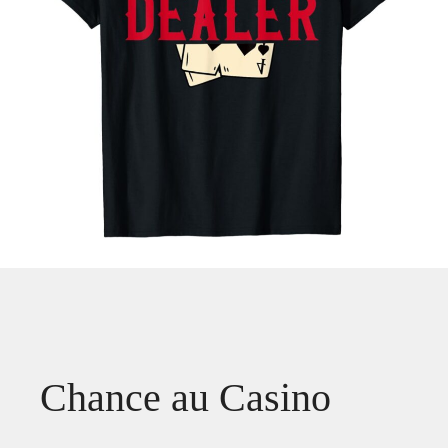
Chance au Casino