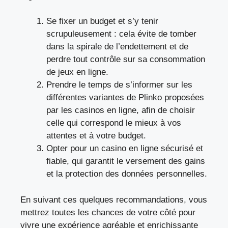
Se fixer un budget et s’y tenir
scrupuleusement : cela évite de tomber
dans la spirale de l’endettement et de
perdre tout contrôle sur sa consommation
de jeux en ligne.
Prendre le temps de s’informer sur les
différentes variantes de Plinko proposées
par les casinos en ligne, afin de choisir
celle qui correspond le mieux à vos
attentes et à votre budget.
Opter pour un casino en ligne sécurisé et
fiable, qui garantit le versement des gains
et la protection des données personnelles.
En suivant ces quelques recommandations, vous
mettrez toutes les chances de votre côté pour
vivre une expérience agréable et enrichissante